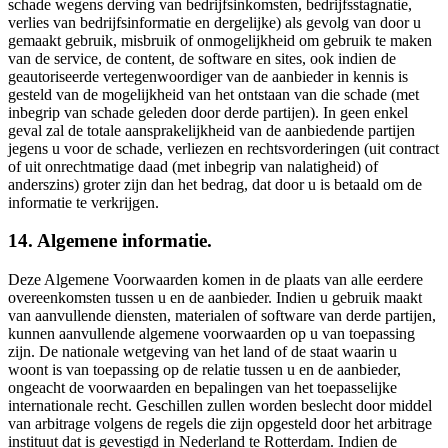
schade wegens derving van bedrijfsinkomsten, bedrijfsstagnatie,
verlies van bedrijfsinformatie en dergelijke) als gevolg van door u
gemaakt gebruik, misbruik of onmogelijkheid om gebruik te maken
van de service, de content, de software en sites, ook indien de
geautoriseerde vertegenwoordiger van de aanbieder in kennis is
gesteld van de mogelijkheid van het ontstaan van die schade (met
inbegrip van schade geleden door derde partijen). In geen enkel
geval zal de totale aansprakelijkheid van de aanbiedende partijen
jegens u voor de schade, verliezen en rechtsvorderingen (uit contract
of uit onrechtmatige daad (met inbegrip van nalatigheid) of
anderszins) groter zijn dan het bedrag, dat door u is betaald om de
informatie te verkrijgen.
14. Algemene informatie.
Deze Algemene Voorwaarden komen in de plaats van alle eerdere
overeenkomsten tussen u en de aanbieder. Indien u gebruik maakt
van aanvullende diensten, materialen of software van derde partijen,
kunnen aanvullende algemene voorwaarden op u van toepassing
zijn. De nationale wetgeving van het land of de staat waarin u
woont is van toepassing op de relatie tussen u en de aanbieder,
ongeacht de voorwaarden en bepalingen van het toepasselijke
internationale recht. Geschillen zullen worden beslecht door middel
van arbitrage volgens de regels die zijn opgesteld door het arbitrage
instituut dat is gevestigd in Nederland te Rotterdam. Indien de