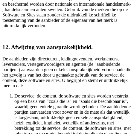
en beschermd worden door nationale en internationale handelsmerk-
, handelsnaam en auteurswetten. Gebruik van de merken die op de
Software en Sites staan zonder de uitdrukkelijke schriftelijke
toestemming van de aanbieder of de eigenaar van het merk is
uitdrukkelijk verboden.
12. Afwijzing van aansprakelijkheid.
De aanbieder, zijn directeuren, leidinggevenden, werknemers,
leveranciers, vertegenwoordigers en agenten (de "aanbiedende
partijen") aanvaarden geen enkele aansprakelijkheid voor schade die
het gevolg is van het door u gemaakte gebruik van de service, de
content, deze software en sites. U begrijpt en stemt er uitdrukkelijk
mee in dat:
De service, de content, de software en sites worden verstrekt
op een basis van "zoals die is" en "zoals die beschikbaar is",
waarbij geen enkele garantie wordt geboden. De aanbiedende
partijen aanvaarden voor zover en in de mate als dat wettelijk
is toegestaan, uitdrukkelijk geen enkele aansprakelijkheid,
hetzij expliciet, impliciet, wettelijk of anderszins, met
betrekking tot de service, de content, de software en sites, met
inbegrip van maar niet beperkt tot de impliciete garantie van