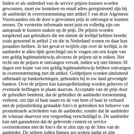
Indien er als onderdeel van de service prijzen kunnen worden
gewonnen, moet uw kenteken en email adres geregistreerd zijn bij
de aanbieder in overeenstemming met artikel 5 van deze Algemene
Voorwaarden om de door u gewonnen prijs in ontvangst te kunnen
nemen. De verstrekte informatie moet juist en volledig zijn om
aanspraak te kunnen maken op de prijs. De prijzen worden
toegekend aan gebruikers die ten minste de leeftijd hebben bereikt
zoals genoemd in artikel 2 en die in Nederland wonen en daar hun
postadres hebben. In het geval er twijfels zijn over de leeftijd, is de
aanbieder te allen tijde gerechtigd om te vragen om een kopie van
een geldig legitimatiebewijs alvorens de prijzen uit te reiken. Het
recht om de prijzen te ontvangen vervalt, indien wij niet binnen 30
dagen een kopie van een geldig legitimatiebewijs hebben ontvangen
in overeenstemming met dit artikel. Geldprijzen worden uitsluitend
uitbetaald op bankrekeningen, gehouden bij in uw land gevestigde
banken. Over de prijzen kan kansspelbelasting worden geheven of
eventuele heffingen in plaats daarvan. Acceptatie van de prijs door
de gebruiker betekent, dat de gebruiker de aanbieder toestemming
verleent, om zijn of haar naam en de van hem of haar in verband
met de prijsuitreiking gemaakte foto's te gebruiken ten behoeve van
promotionele activiteiten van de aanbieder, zonder dat de aanbieder
de winnaar daarvoor een vergoeding verschuldigd is. De aanbieder
kan niet garanderen dat de geleverde content en service
overeenkomen met de foto's die te zien zijn op de Sites van de
aanbieder. De prijzen zullen binnen zes weken nadat ze zijn