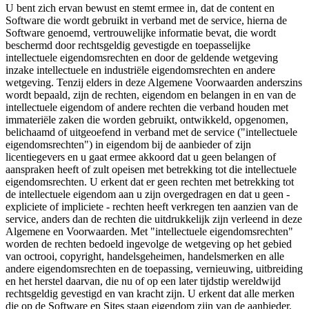
U bent zich ervan bewust en stemt ermee in, dat de content en
Software die wordt gebruikt in verband met de service, hierna de
Software genoemd, vertrouwelijke informatie bevat, die wordt
beschermd door rechtsgeldig gevestigde en toepasselijke
intellectuele eigendomsrechten en door de geldende wetgeving
inzake intellectuele en industriële eigendomsrechten en andere
wetgeving. Tenzij elders in deze Algemene Voorwaarden anderszins
wordt bepaald, zijn de rechten, eigendom en belangen in en van de
intellectuele eigendom of andere rechten die verband houden met
immateriële zaken die worden gebruikt, ontwikkeld, opgenomen,
belichaamd of uitgeoefend in verband met de service ("intellectuele
eigendomsrechten") in eigendom bij de aanbieder of zijn
licentiegevers en u gaat ermee akkoord dat u geen belangen of
aanspraken heeft of zult opeisen met betrekking tot die intellectuele
eigendomsrechten. U erkent dat er geen rechten met betrekking tot
de intellectuele eigendom aan u zijn overgedragen en dat u geen -
expliciete of impliciete - rechten heeft verkregen ten aanzien van de
service, anders dan de rechten die uitdrukkelijk zijn verleend in deze
Algemene en Voorwaarden. Met "intellectuele eigendomsrechten"
worden de rechten bedoeld ingevolge de wetgeving op het gebied
van octrooi, copyright, handelsgeheimen, handelsmerken en alle
andere eigendomsrechten en de toepassing, vernieuwing, uitbreiding
en het herstel daarvan, die nu of op een later tijdstip wereldwijd
rechtsgeldig gevestigd en van kracht zijn. U erkent dat alle merken
die op de Software en Sites staan eigendom zijn van de aanbieder,