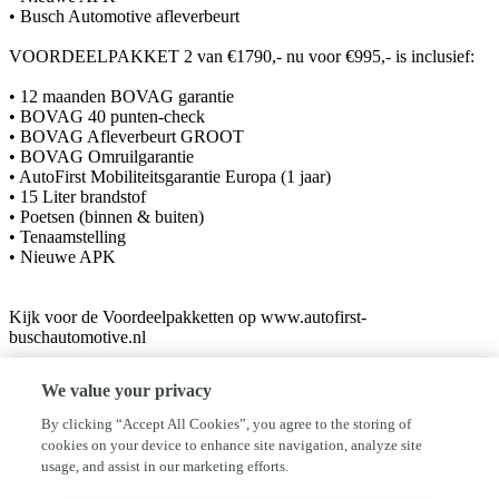
• Busch Automotive afleverbeurt
VOORDEELPAKKET 2 van €1790,- nu voor €995,- is inclusief:
• 12 maanden BOVAG garantie
• BOVAG 40 punten-check
• BOVAG Afleverbeurt GROOT
• BOVAG Omruilgarantie
• AutoFirst Mobiliteitsgarantie Europa (1 jaar)
• 15 Liter brandstof
• Poetsen (binnen & buiten)
• Tenaamstelling
• Nieuwe APK
Kijk voor de Voordeelpakketten op www.autofirst-
buschautomotive.nl
We value your privacy
Welkom bij Busch Automotive
By clicking “Accept All Cookies”, you agree to the storing of
Busch Automotive is een bedrijf met ruim 28 jaar ervaring binnen de
cookies on your device to enhance site navigation, analyze site
Autobranche. Door onze ervaring met in- en verkoop van nieuwe en
usage, and assist in our marketing efforts.
gebruikte auto's bij gerenommeerde merkendealers en
dealerorganisaties, hebben we een groot netwerk weten op te