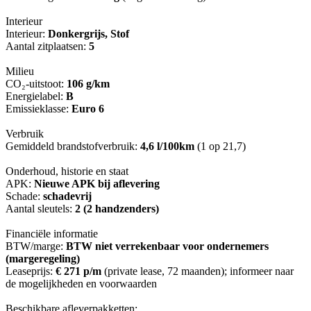
Interieur
Interieur:
Donkergrijs, Stof
Aantal zitplaatsen:
5
Milieu
CO₂-uitstoot:
106 g/km
Energielabel:
B
Emissieklasse:
Euro 6
Verbruik
Gemiddeld brandstofverbruik:
4,6 l/100km
(1 op 21,7)
Onderhoud, historie en staat
APK:
Nieuwe APK bij aflevering
Schade:
schadevrij
Aantal sleutels:
2 (2 handzenders)
Financiële informatie
BTW/marge:
BTW niet verrekenbaar voor ondernemers
(margeregeling)
Leaseprijs:
€ 271 p/m
(private lease, 72 maanden); informeer naar
de mogelijkheden en voorwaarden
Beschikbare afleverpakketten: