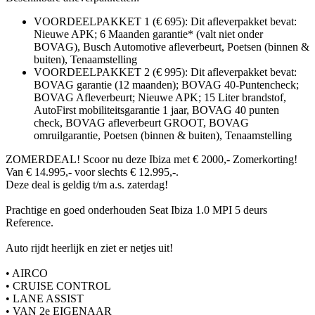
VOORDEELPAKKET 1 (€ 695): Dit afleverpakket bevat:
Nieuwe APK; 6 Maanden garantie* (valt niet onder
BOVAG), Busch Automotive afleverbeurt, Poetsen (binnen &
buiten), Tenaamstelling
VOORDEELPAKKET 2 (€ 995): Dit afleverpakket bevat:
BOVAG garantie (12 maanden); BOVAG 40-Puntencheck;
BOVAG Afleverbeurt; Nieuwe APK; 15 Liter brandstof,
AutoFirst mobiliteitsgarantie 1 jaar, BOVAG 40 punten
check, BOVAG afleverbeurt GROOT, BOVAG
omruilgarantie, Poetsen (binnen & buiten), Tenaamstelling
ZOMERDEAL! Scoor nu deze Ibiza met € 2000,- Zomerkorting!
Van € 14.995,- voor slechts € 12.995,-.
Deze deal is geldig t/m a.s. zaterdag!
Prachtige en goed onderhouden Seat Ibiza 1.0 MPI 5 deurs
Reference.
Auto rijdt heerlijk en ziet er netjes uit!
• AIRCO
• CRUISE CONTROL
• LANE ASSIST
• VAN 2e EIGENAAR