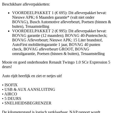
Beschikbare afleverpakketten:
VOORDEELPAKKET 1 (€ 695): Dit afleverpakket bevat:
Nieuwe APK; 6 Maanden garantie* (valt niet onder
BOVAG), Busch Automotive afleverbeurt, Poetsen (binnen &
buiten), Tenaamstelling
VOORDEELPAKKET 2 (€ 995): Dit afleverpakket bevat:
BOVAG garantie (12 maanden); BOVAG 40-Puntencheck;
BOVAG Afleverbeurt; Nieuwe APK; 15 Liter brandstof,
AutoFirst mobiliteitsgarantie 1 jaar, BOVAG 40 punten
check, BOVAG afleverbeurt GROOT, BOVAG
omruilgarantie, Poetsen (binnen & buiten), Tenaamstelling
Mooie en goed onderhouden Renault Twingo 1.0 SCe Expression 5
deurs!
Auto rijdt heerlijk en ziet er netjes uit!
• ISOFIX
• USB & AUX AANSLUITING
• AIRCO
• 5 DEURS
• SNELHEIDSBEGRENZER
De kilometerstand is logisch verklaarbaar. NAP rapport wordt