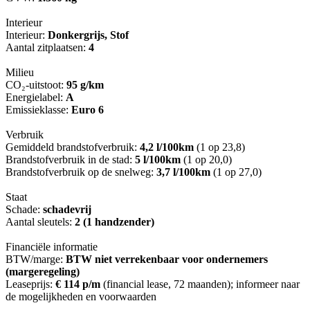
Interieur
Interieur:
Donkergrijs, Stof
Aantal zitplaatsen:
4
Milieu
CO₂-uitstoot:
95 g/km
Energielabel:
A
Emissieklasse:
Euro 6
Verbruik
Gemiddeld brandstofverbruik:
4,2 l/100km
(1 op 23,8)
Brandstofverbruik in de stad:
5 l/100km
(1 op 20,0)
Brandstofverbruik op de snelweg:
3,7 l/100km
(1 op 27,0)
Staat
Schade:
schadevrij
Aantal sleutels:
2 (1 handzender)
Financiële informatie
BTW/marge:
BTW niet verrekenbaar voor ondernemers
(margeregeling)
Leaseprijs:
€ 114 p/m
(financial lease, 72 maanden); informeer naar
de mogelijkheden en voorwaarden