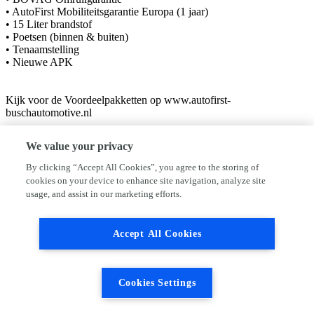
• AutoFirst Mobiliteitsgarantie Europa (1 jaar)
• 15 Liter brandstof
• Poetsen (binnen & buiten)
• Tenaamstelling
• Nieuwe APK
Kijk voor de Voordeelpakketten op www.autofirst-
buschautomotive.nl
We value your privacy
Welkom bij Busch Automotive
By clicking “Accept All Cookies”, you agree to the storing of
Busch Automotive is een bedrijf met ruim 28 jaar ervaring binnen de
cookies on your device to enhance site navigation, analyze site
Autobranche. Door onze ervaring met in- en verkoop van nieuwe en
usage, and assist in our marketing efforts.
gebruikte auto's bij gerenommeerde merkendealers en
dealerorganisaties, hebben we een groot netwerk weten op te
bouwen. Dit netwerk en onze jarenlange ervaring, stelt ons in staat
Accept All Cookies
om perfecte kwaliteit te leveren tegen scherpe prijzen. Ervaar het
zelf en kom gerust eens een keer kennismaken.
Met vriendelijke groet,
Cookies Settings
Busch Automotive