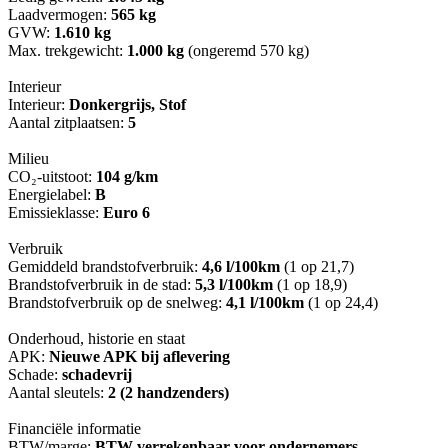
Laadvermogen:
565 kg
GVW:
1.610 kg
Max. trekgewicht:
1.000 kg
(ongeremd 570 kg)
Interieur
Interieur:
Donkergrijs, Stof
Aantal zitplaatsen:
5
Milieu
CO₂-uitstoot:
104 g/km
Energielabel:
B
Emissieklasse:
Euro 6
Verbruik
Gemiddeld brandstofverbruik:
4,6 l/100km
(1 op 21,7)
Brandstofverbruik in de stad:
5,3 l/100km
(1 op 18,9)
Brandstofverbruik op de snelweg:
4,1 l/100km
(1 op 24,4)
Onderhoud, historie en staat
APK:
Nieuwe APK bij aflevering
Schade:
schadevrij
Aantal sleutels:
2 (2 handzenders)
Financiële informatie
BTW/marge:
BTW verrekenbaar voor ondernemers