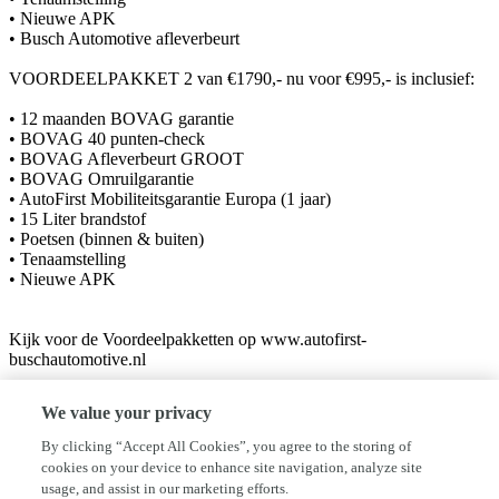
• Nieuwe APK
• Busch Automotive afleverbeurt
VOORDEELPAKKET 2 van €1790,- nu voor €995,- is inclusief:
• 12 maanden BOVAG garantie
• BOVAG 40 punten-check
• BOVAG Afleverbeurt GROOT
• BOVAG Omruilgarantie
• AutoFirst Mobiliteitsgarantie Europa (1 jaar)
• 15 Liter brandstof
• Poetsen (binnen & buiten)
• Tenaamstelling
• Nieuwe APK
Kijk voor de Voordeelpakketten op www.autofirst-
buschautomotive.nl
We value your privacy
Welkom bij Busch Automotive
By clicking “Accept All Cookies”, you agree to the storing of
Busch Automotive is een bedrijf met ruim 28 jaar ervaring binnen de
cookies on your device to enhance site navigation, analyze site
Autobranche. Door onze ervaring met in- en verkoop van nieuwe en
usage, and assist in our marketing efforts.