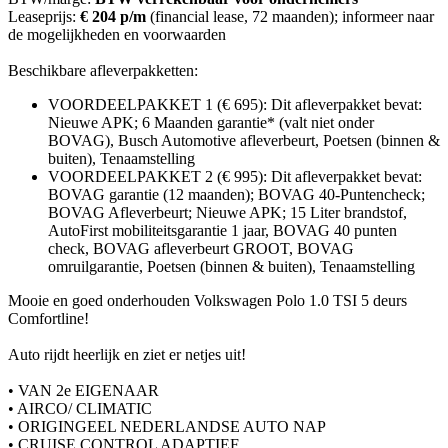
Leaseprijs:
€ 204 p/m
(financial lease, 72 maanden); informeer naar
de mogelijkheden en voorwaarden
Beschikbare afleverpakketten:
VOORDEELPAKKET 1 (€ 695): Dit afleverpakket bevat:
Nieuwe APK; 6 Maanden garantie* (valt niet onder
BOVAG), Busch Automotive afleverbeurt, Poetsen (binnen &
buiten), Tenaamstelling
VOORDEELPAKKET 2 (€ 995): Dit afleverpakket bevat:
BOVAG garantie (12 maanden); BOVAG 40-Puntencheck;
BOVAG Afleverbeurt; Nieuwe APK; 15 Liter brandstof,
AutoFirst mobiliteitsgarantie 1 jaar, BOVAG 40 punten
check, BOVAG afleverbeurt GROOT, BOVAG
omruilgarantie, Poetsen (binnen & buiten), Tenaamstelling
Mooie en goed onderhouden Volkswagen Polo 1.0 TSI 5 deurs
Comfortline!
Auto rijdt heerlijk en ziet er netjes uit!
• VAN 2e EIGENAAR
• AIRCO/ CLIMATIC
• ORIGINGEEL NEDERLANDSE AUTO NAP
• CRUISE CONTROL ADAPTIEF