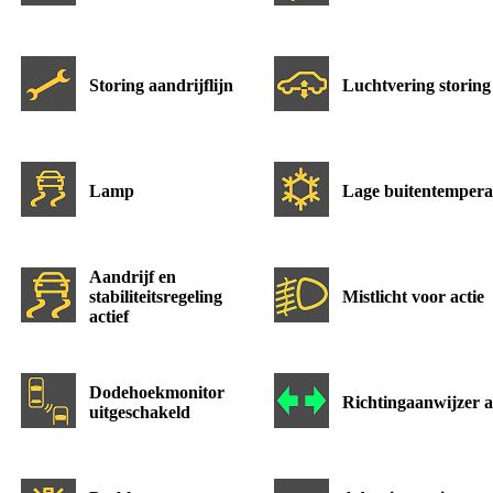
Storing aandrijflijn
Luchtvering storing
Lamp
Lage buitentempera
Aandrijf en
stabiliteitsregeling
Mistlicht voor actie
actief
Dodehoekmonitor
Richtingaanwijzer a
uitgeschakeld