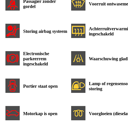
Passagier zonder
Voorruit ontwasem
gordel
Achterruitverwarm
Storing airbag systeem
ingeschakeld
Electronische
parkeerrem
Waarschuwing glad
ingeschakeld
Lamp of regensenso
Portier staat open
storing
Motorkap is open
Voorgloeien (diesela