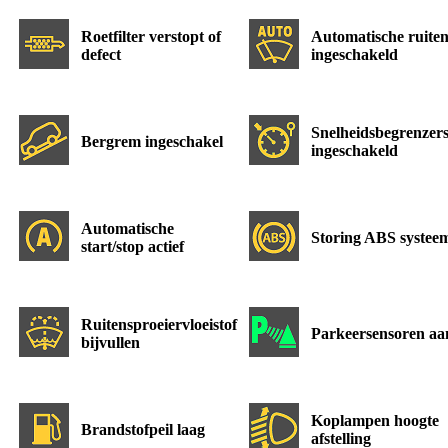
Roetfilter verstopt of
Automatische ruiten
defect
ingeschakeld
Snelheidsbegrenzer
Bergrem ingeschakel
ingeschakeld
Automatische
Storing ABS systee
start/stop actief
Ruitensproeiervloeistof
Parkeersensoren aa
bijvullen
Koplampen hoogte
Brandstofpeil laag
afstelling