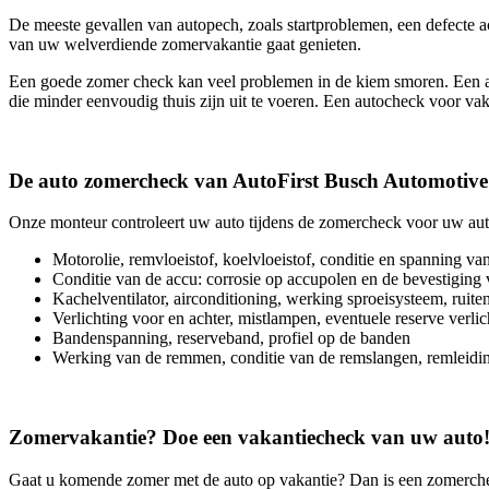
De meeste gevallen van autopech, zoals startproblemen, een defecte a
van uw welverdiende zomervakantie gaat genieten.
Een goede zomer check kan veel problemen in de kiem smoren. Een aa
die minder eenvoudig thuis zijn uit te voeren. Een autocheck voor vaka
De auto zomercheck van AutoFirst Busch Automotive
Onze monteur controleert uw auto tijdens de zomercheck voor uw aut
Motorolie, remvloeistof, koelvloeistof, conditie en spanning v
Conditie van de accu: corrosie op accupolen en de bevestiging
Kachelventilator, airconditioning, werking sproeisysteem, ruiten
Verlichting voor en achter, mistlampen, eventuele reserve verlic
Bandenspanning, reserveband, profiel op de banden
Werking van de remmen, conditie van de remslangen, remleidi
Zomervakantie? Doe een vakantiecheck van uw auto
Gaat u komende zomer met de auto op vakantie? Dan is een zomerch