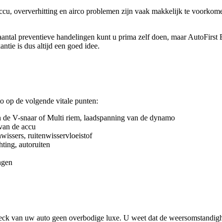
ccu, oververhitting en airco problemen zijn vaak makkelijk te voorkom
ntal preventieve handelingen kunt u prima zelf doen, maar AutoFirst
ntie is dus altijd een goed idee.
o op de volgende vitale punten:
an de V-snaar of Multi riem, laadspanning van de dynamo
 van de accu
wissers, ruitenwisservloeistof
hting, autoruiten
ngen
!
eck van uw auto geen overbodige luxe. U weet dat de weersomstandig